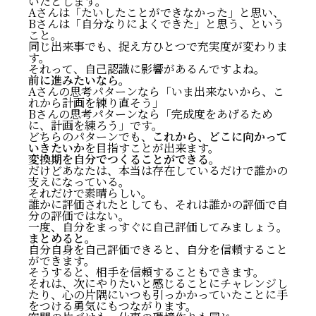
いたとします。
Aさんは「たいしたことができなかった」と思い、
Bさんは「自分なりによくできた」と思う、という
こと。
同じ出来事でも、捉え方ひとつで充実度が変わりま
す。
それって、自己認識に影響があるんですよね。
前に進みたいなら。
Aさんの思考パターンなら「いま出来ないから、こ
れから計画を練り直そう」
Bさんの思考パターンなら「完成度をあげるため
に、計画を練ろう」です。
どちらのパターンでも、
これから、どこに向かって
いきたいか
を目指すことが出来ます。
変換期を自分でつくることができる
。
だけどあなたは、本当は存在しているだけで誰かの
支えになっている。
それだけで素晴らしい。
誰かに評価されたとしても、それは誰かの評価で自
分の評価ではない。
一度、自分をまっすぐに自己評価してみましょう。
まとめると。
自分自身を自己評価できると、自分を信頼すること
ができます。
そうすると、相手を信頼することもできます。
それは、次にやりたいと感じることにチャレンジし
たり、心の片隅にいつも引っかかっていたことに手
をつける勇気にもつながります。