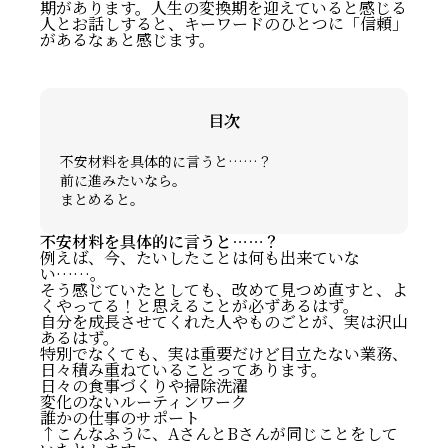
期があります。人生の変換期を迎えていると感じる
人とお話しすると、キーワードのひとつに「信頼」
があるなぁと感じます。
目次
不安材料を具体的に言うと……？
前に進みたいなら。
まとめると。
不安材料を具体的に言うと……？
例えば、今、たいしたことは何も出来ていな
い……。
そう感じていたとしても、改めて見つめ直すと、よ
くやってる！と思えることが必ずあるはず。
自分を成長させてくれた人やものごとが、実は沢山
あるはず。
特別でなくても、実は重要だけど目立たない業務、
日々積み重ねていることってあります。
日々の食事づくりや掃除洗濯
変化のないルーティンワーク
誰かの仕事のサポート
↑こんなふうに、AさんとBさんが同じことをして