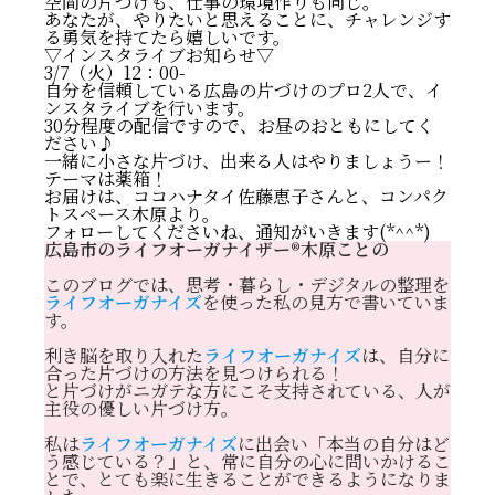
空間の片づけも、仕事の環境作りも同じ。
あなたが、やりたいと思えることに、チャレンジす
る勇気を持てたら嬉しいです。
▽インスタライブお知らせ▽
3/7（火）12：00-
自分を信頼している広島の片づけのプロ2人で、イ
ンスタライブを行います。
30分程度の配信ですので、お昼のおともにしてく
ださい♪
一緒に小さな片づけ、出来る人はやりましょうー！
テーマは薬箱！
お届けは、
ココハナタイ佐藤恵子さん
と、
コンパク
トスペース木原
より。
フォローしてくださいね、通知がいきます(*^^*)
広島市のライフオーガナイザー®️木原ことの
このブログでは、思考・暮らし・デジタルの整理を
ライフオーガナイズ
を使った私の見方で書いていま
す。
不安材料を具体的に言うと……？
利き脳を取り入れた
ライフオーガナイズ
は、自分に
合った片づけの方法を見つけられる！
前に進みたいなら。
と片づけがニガテな方にこそ支持されている、人が
まとめると。
主役の優しい片づけ方。
私は
ライフオーガナイズ
に出会い「本当の自分はど
う感じている？」と、常に自分の心に問いかけるこ
とで、とても楽に生きることができるようになりま