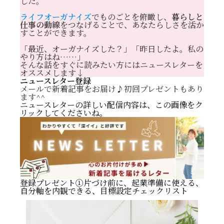
した。
ライフオーガナイズ
でものごとを俯瞰し、
暮らしと
仕事の動線
をつなげることで、あなたらしさを活か
すことができます。
「最近、オーガナイズした？」「昨日したよ。私の
やり方はね……」
そんな話をすぐに読みたい方にはニュースレターを
オススメします↓
ニュースレター登録
メールで新着記事をお届け♪初回プレゼントもあり
ます^^
ニュースレターの詳しい配信内容は、この画像をク
リックしてくださいね。
登録プレゼント①片づけ前に、起業準備に使える、
自分軸を内観できる、目標設定チェックリスト