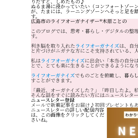
りだすと、しめたもの♪
ぬるま湯に浸かっていたい（コンフォートゾー
が、たまには、ラーニングゾーンへそっと足を
す。
広島市のライフオーガナイザー®️木原ことの
このブログでは、思考・暮らし・デジタルの整
す。
利き脳を取り入れた
ライフオーガナイズ
は、自
と片づけがニガテな方にこそ支持されている、
私は
ライフオーガナイズ
に出会い「本当の自分
とで、とても楽に生きることができるようにな
ライフオーガナイズ
でものごとを俯瞰し、
暮ら
すことができます。
「最近、オーガナイズした？」「昨日したよ。
そんな話をすぐに読みたい方にはニュースレタ
ニュースレター登録
メールで新着記事をお届け♪初回プレゼントもあ
ニュースレターの詳しい配信内容
は、この画像をクリックしてくだ
さいね。