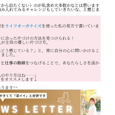
ンから出たくない）のが私含め大多数かなとは思います
踏み入れてみるチャレンジもしていきたいな、と感じま
理を
ライフオーガナイズ
を使った私の見方で書いていま
PROFILE
分に合った片づけの方法を見つけられる！
わたしの
人が主役の優しい片づけ方。
はどう感じている？」と、常に自分の心に問いかけるこ
りました。
書いて編集する
しと仕事の動線
をつなげることで、あなたらしさを活か
WordPres
私のやり方はね……」
ーをオススメします↓
癒しのデジサポ
ります^^
ITビギナ
思考が潤う