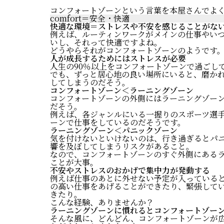
コンフォートゾーンという言葉を本屋さんでよ
comfort＝安全・快適
快適な環境＝ストレスや不安を感じることがな
例えば、ルーティンワークがメインの仕事やい
いし、それって快適ですよね。
どうやらそれがコンフォートゾーンのようです
人が成長するためにはストレスが必要
人生の90％以上をコンフォートゾーンで過ごし
でも、ずっと居心地の良い場所にいると、磨か
してしまうのだそう。
コンフォートゾーン＜ラーニングゾーン
コンフォートゾーンの外側にはラーニングゾー
だそう。
例えば、各ジャンルにいる一握りのスポーツ選
ーンで仕事をしているのだそうです。
ラーニングゾーン＜パニックゾーン
気を付けないといけないのは、行き過ぎるとパ
響を及ぼしてしまうリスクがあること。
なので、コンフォートゾーンのすぐ外側にある
ことが大事。
不安やストレスのおかげで集中力が発動する
例えば仕事のあとに外せない予定が入っている
の高い仕事をあげることができたり、緊張して
きたり。
こんな経験、ありませんか？
ラーニングゾーンに慣れるとコンフォートゾー
そんな風に、どんどん、コンフォートゾーンが