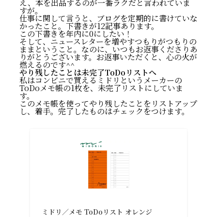
え、本を出品するのが一番ラクだと言われていま
すが。
仕事に関して言うと、ブログを定期的に書けていな
かったこと。下書きが12記事あります。
この下書きを年内に0にしたい！
そして、ニュースレターを増やすつもりがつもりの
ままということ。なのに、いつもお返事くださりあ
りがとうございます。お返事いただくと、心の火が
燃えるのです^^
やり残したことは未完了ToDoリストへ
私はコンビニで買えるミドリというメーカーの
ToDoメモ帳の1枚を、未完了リストにしていま
来年をどんな1年にしたい？
す。
このメモ帳を使ってやり残したことをリストアップ
2024年やり残したことは？
し、着手。完了したものはチェックをつけます。
やり残したことは未完了ToDoリストへ
やることを手放して人生を豊かに生き抜く
ミドリ／メモ ToDoリスト オレンジ