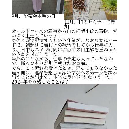
9月、お茶会本番の日
11月、和のセミナーに参
加
オールドローズの着物から白の紅型小紋の着物、ず
いぶん上達しています！
身体と頭で記憶するという作業が、なかなかにハー
ドで、朝起きて着付けの練習をしてから仕事に入
り、日中もスキマ時間にお点前の自主練を重ねると
いう夏を過ごしました。
当然のことながら、仕事の予定も入っているなか
で、断るつもりが引き受けたお点前。
でも、この流れを受けたとき、思ってもみなかった
道が開け、運命を感じる深い学びへの第一歩を踏み
出すことが出来て、本当に良い1年となりました。
2024年やり残したことは？