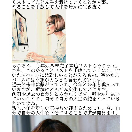
リストにどんどん手を着けていくことが大事。
やることを手放して人生を豊かに生き抜く
もちろん、毎年残る未完了常連リストもあります。
でも、このやることリストを手放していくほど、空
いたスペースには新しいことが入るもの。空いたス
ペースには幸運が入るとも言われています。
過去と未来は繋がっていて、今年と来年も繋がって
いますが、環境はどんどん変化していきます。
前例や過去の自分にとらわれすぎず、軽やかに動い
ていくことで、自分で自分の人生の舵をとっていき
たいですね。
新しい年を新しい気持ちで迎えるためにも、今、自
分で自分の人生を幸せにすることで道が開けます。