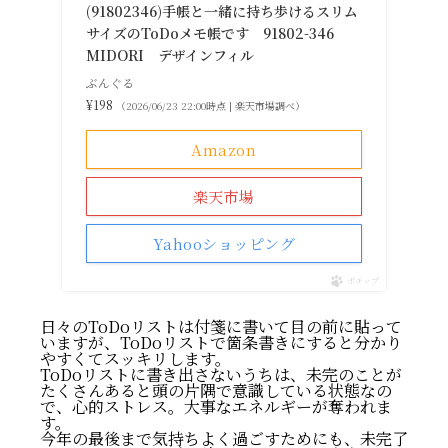
(91802346)手帳と一緒に持ち歩けるスリム
サイズのToDoメモ帳です 91802-346
MIDORI デザインフィル
ぶんぐる
¥198
（2026/06/23 22:00時点 | 楽天市場調べ）
Amazon
楽天市場
Yahooショッピング
ポチップ
日々のToDoリストは付箋に書いて目の前に貼って
いますが、ToDoリストで箇条書きにすると分かり
やすくてスッキリします。
ToDoリストに書き出さないうちは、未完のことが
たくさんあると頭の片隅で意識している状態なの
で、心的ストレス。大事なエネルギーが奪われま
す。
今年の最後まで気持ちよく過ごすためにも、未完了