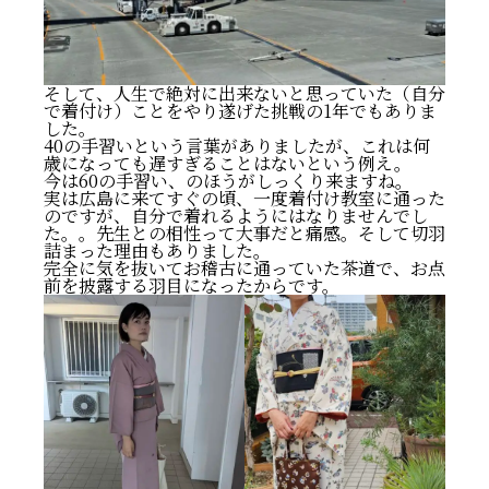
そして、人生で絶対に出来ないと思っていた（自分
で着付け）ことをやり遂げた挑戦の1年でもありま
した。
40の手習いという言葉がありましたが、これは何
歳になっても遅すぎることはないという例え。
今は60の手習い、のほうがしっくり来ますね。
実は広島に来てすぐの頃、一度着付け教室に通った
のですが、自分で着れるようにはなりませんでし
た。。先生との相性って大事だと痛感。そして切羽
詰まった理由もありました。
完全に気を抜いてお稽古に通っていた茶道で、お点
前を披露する羽目になったからです。