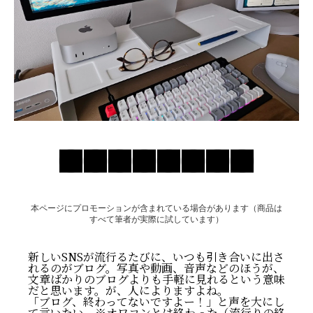
お問い合わせ
本ページにプロモーションが含まれている場合があります（商品は
すべて筆者が実際に試しています）
新しいSNSが流行るたびに、いつも引き合いに出さ
れるのがブログ。写真や動画、音声などのほうが、
文章ばかりのブログよりも手軽に見れるという意味
だと思います。が、人によりますよね。
「ブログ、終わってないですよー！」と声を大にし
て言いたい。※オワコンとは終わった（流行りの終