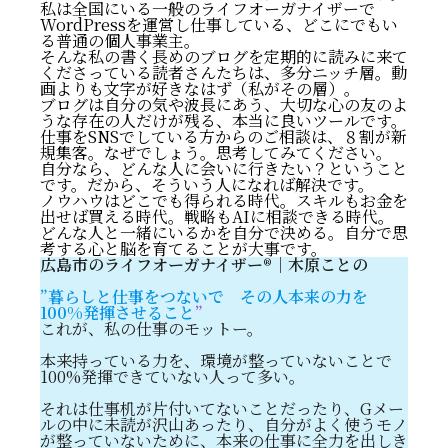
私は全国にいる一般のライフオーガナイザーで
WordPressを運営し仕事している、どこにでもい
る普通の個人事業主。
そんな私の書く長めのブログを定期的に読みに来て
くださっている読者さんたちは、多分ニッチ層。動
画よりも文字が好きなはず（私がその層）。
ブログは自分の気や波長にあう、大切な心の友のよ
うな存在の人だけが残る、本当に良いツールです。
仕事をSNSでしている方からのご相談は、８割が新
規集客。なぜでしょう。思考してみてください。
自分なら、どんな人に会いに行きたい？ということ
です。だから、そういう人になれば解決です。
ノウハウはどこでも得られる時代。スキルもお金を
出せば買える時代。戦略もAIに相談できる時代。
どんな人と一緒にいるかを自分で決める。自分で思
考する心と脳を育てることが大事です。
広島市のライフオーガナイザー
®️
｜木原ことの
”
暮らしと仕事をつないで その人本来の力を
100%発揮させること
”
これが、私の仕事のモットー。
本来持っている力を、環境が整っていないことで
100%発揮できていない人って多い。
それは仕事机が片付いてないことだったり、Gメー
ルの中に未読が沢山あったり、自分がよく使うモノ
が整っていないために、本来の仕事に全力を出しき