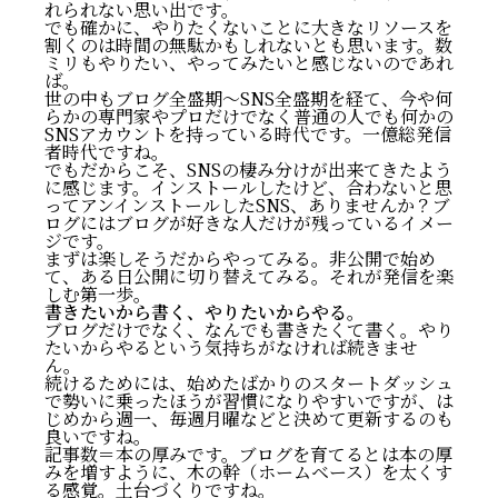
れられない思い出です。
でも確かに、やりたくないことに大きなリソースを
割くのは時間の無駄かもしれないとも思います。数
ミリもやりたい、やってみたいと感じないのであれ
ば。
世の中もブログ全盛期〜SNS全盛期を経て、今や何
らかの専門家やプロだけでなく普通の人でも何かの
SNSアカウントを持っている時代です。一億総発信
者時代ですね。
でもだからこそ、SNSの棲み分けが出来てきたよう
に感じます。インストールしたけど、合わないと思
ってアンインストールしたSNS、ありませんか？ブ
ログにはブログが好きな人だけが残っているイメー
ジです。
まずは楽しそうだからやってみる。非公開で始め
て、ある日公開に切り替えてみる。それが発信を楽
しむ第一歩。
書きたいから書く、やりたいからやる。
ブログだけでなく、なんでも書きたくて書く。やり
たいからやるという気持ちがなければ続きませ
ん。
続けるためには、始めたばかりのスタートダッシュ
で勢いに乗ったほうが習慣になりやすいですが、は
じめから週一、毎週月曜などと決めて更新するのも
良いですね。
記事数＝本の厚みです。ブログを育てるとは本の厚
みを増すように、木の幹（ホームベース）を太くす
る感覚。土台づくりですね。