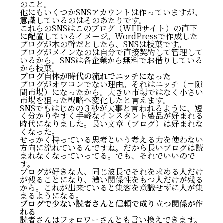
のこと。
他にもいくつかSNSアカウントは作っていますが、
意識しているのはそのあたりです。
これらのSNSはこのブログ（WEBサイト）の直下
に配置しているイメージ。WordPressで作成した
ブログが木の幹だとしたら、SNSは枝葉です。
ブログがメインなのは自分で直接契約して管理して
いるから。SNSは各企業から無料でお借りしている
から枝葉。
ブログ自体が時代の流れでニッチになった
ブログがオワコンでない理由。それはニッチ（＝隙
間市場）になったから。大きい市場ではなく小さい
市場を狙った戦略へ変化したと言えます。
SNSでもはじめの３秒が大事と言われるように、短
く分かりやすく手軽なインスタント製品が好まれる
時代になりました。長い文章（ブログ）は好まれな
くなった。
せっかく持っている思考という考える力を使わない
方向に流れているんですね。だから長いブログは読
文章を書く人や読む人にとってよき時代の到来
まれなくなっていってる。でも、それでいいので
書きたいから書く、やりたいからやる。
す。
ブログの収益化は他のSNSより気長にいこう
ブログが好きな人、同じ波長でそれを求める人だけ
メイン（ホームベース）をひとつ決めて、あとはサブ
が残ることになり、濃い関係性をもつ人だけが残る
から。これが出来ていると集客を意識せずに人が集
でSNSを持つ
まるようになる。
ブログ自体が時代の流れでニッチになった
ブログで少ない読者さんと信頼で成り立つ関係が作
ブログで少ない読者さんと信頼で成り立つ関係が作れ
れる
る
読者さんはフォロワーさんとも言い換えできます。