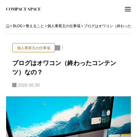
わたしのこと
BLOG
整えること
個人事業主の仕事場
ブログはオワコン（終わったコ
WordPress
1
個人事業主の仕事場
ITビギナーさんへ
ブログはオワコン（終わったコンテン
ツ）なの？
ORGANIZE
2026.06.30
BLOG
BLOG
ABOUT
LETTER
ニュースレター