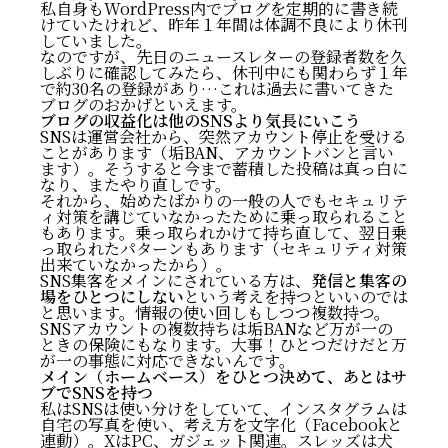
私自身もWordPress内でブログを定期的に書き続
けていたけれど、昨年１年間は体調不良により休刊
していました。
なのですが、先日のニュースレターの登録者数を久
しぶりに確認してみたら、休刊中にも関わらず１年
で約30名の登録があり…これは過去に書いてきた
ブログのおかげといえます。
ブログの収益化は他のSNSより気長にいこう
SNSは運営会社から、突然アカウント停止を受ける
ことがあります（垢BAN、アカウントバンと言い
ます）。そうすると今まで蓄積した投稿は真っ白に
なり、またやり直しです。
それから、始めたばかりの一般の人でもセキュリテ
ィ対策を講じていなかったために乗っ取られること
もあります。乗っ取られかけて持ち直して、翌日乗
っ取られたパターンもあります（セキュリティ対策
出来ていなかったから）。
SNS集客をメインにされている方は、
発信と集客の
場をひとつにしない
という考えを持つといいのでは
と思います。情報の使い回しもしつつ複数持つ。
SNSアカウントの複数持ちは垢BANなど万が一の
ときの保険にもなります。大事！ひとつだけだと万
が一の事態に対応できないんです。
メイン（ホームベース）をひとつ決めて、あとはサ
ブでSNSを持つ
私はSNSは使い分けをしていて、インスタグラムは
自宅の写真を使い、考え方を文字化（Facebookと
連動）。XはPC、ガジェット関連。スレッズは犬