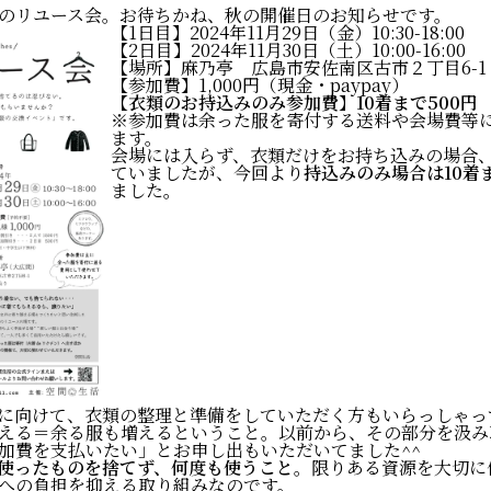
のリユース会。お待ちかね、秋の開催日のお知らせです。
【1日目】2024年11月29日（金）10:30-18:00
【2日目】2024年11月30日（土）10:00-16:00
【場所】
麻乃亭
広島市安佐南区古市２丁目6-1 
【参加費】1,000円（現金・paypay）
【
衣類のお持込みのみ参加費
】
10着まで500円
※参加費は余った服を寄付する送料や会場費等
ます。
会場には入らず、衣類だけをお持ち込みの場合
ていましたが、今回より
持込みのみ場合は10着ま
ました。
に向けて、衣類の整理と準備をしていただく方もいらっしゃっ
える＝余る服も増えるということ。以前から、その部分を汲み
加費を支払いたい」とお申し出もいただいてました^^
使ったものを捨てず、何度も使うこと
。限りある資源を大切に
への負担を抑える取り組みなのです。