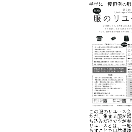
半年に一度恒例の服
この服のリユース会
ただ、集まる服が増
ち込みだけですが参
リユースとは、
一度
らすことで自然環境