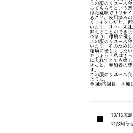
この服のリユース会
ってもらうという意
似た意味で「リサイ
る
こと。使用済みの
リサイクルだと、再
います。
リユースは
抑えることができま
つまり、環境に優し
この服のリユース会
います。そのために
環境に優しくしたい
でしょう？私はさっ
に入れてとても嬉し
きっと、参加者の皆
す。
この服のリユース会
ように。
今回が9回目、木原
10/15
のお知ら