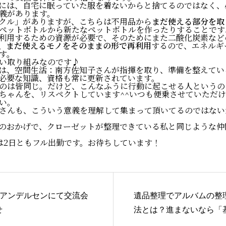
には、自宅に眠っていた服を着ないからと捨てるのではなく、
義があります。
クル」がありますが、こちらは不用品から
まだ使える部分を取
PROFILE
ペットボトルから新たなペットボトルを作ったりすることです
利用するための資源が必要で、そのためにまた二酸化炭素など
わたしの
、まだ使えるモノをそのままの形で再利用
するので、エネルギ
す。
い取り組みなのです♪
は、空間生活：南方佐知子さんが指揮を取り、準備を整えてい
書いて編集する
必要な知識、資格も常に更新されています。
のは皆同じ。だけど、こんなふうに行動に起こせる人というの
WordPres
ちゃんを、リスペクトしています^^いつも便乗させていただ
い。
さんも、こういう意義を理解して集まって頂いてるのではない
のおかげで、クローゼットが整理できている私と同じような仲
癒しのデジサポ
は2日ともフル出勤です。お待ちしています！
ITビギナ
思考が潤う
ORGANIZ
広島アンデルセンにて交流会
遺品整理でアルバムの整
せ
法とは？進まないなら「
確に！：コラム監修のお