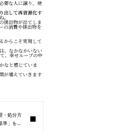
必要な人に譲り、使
り出して再資源化す
ね。
の排出物が出てしま
こと
ーの消費や排出物を
るからこそ実現して
は、なかなかいない
s
けて、幸せループの中
かなと感じていま
間が増えていきます
ーさんへ
E
理・処分方
基準」を明
知らせ