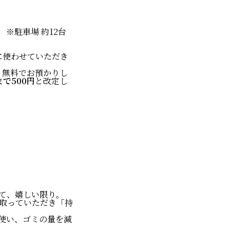
※駐車場 約12台
に使わせていただき
、無料でお預かりし
で500円
と改定し
て、嬉しい限り。
取っていただき「持
使い、ゴミの量を減