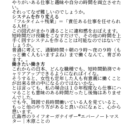
やりがいある仕事と趣味や自分の時間を両立させた
い。
それってなぜ難しいのでしょうか。
システムを作り変える
「フルタイム＋残業」＝「責任ある仕事を任せられ
る人材」
この図式がまかり通ることに違和感をおぼえます。
短時間だけ役職をこなすだけで、その他の時間を上
手く回すシステムを作ることは可能なのではないで
しょうか。
普通に考えて、通勤時間＋朝の９時〜夜の９時（も
っと働く人もいますよね）まで働くなんて、青ざめ
ます。。
働きたい働き方
これからの日本、どんな職種でも、短時間勤務でキ
ャリアアップできるようになればイイな。
そうすると、女性も定年した人も有意義に働くこと
が出来る世の中になるのではないかな。
とは言っても、私の場合は１０年程度なら仕事にハ
マることも意味のある時間だったし後悔はありませ
んでした。
でも今、周囲で長時間働いている人を見ていると、
もっと他のやり方があると良いのになぁと、心から
思います。
広島市のライフオーガナイザー®️エバーノートマス
ター｜木原ことの