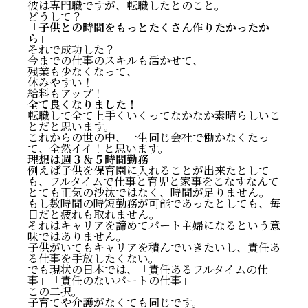
彼は専門職ですが、転職したとのこと。
どうして？
「子供との時間をもっとたくさん作りたかったか
ら」
それで成功した？
今までの仕事のスキルも活かせて、
残業も少なくなって、
休みやすい！
給料もアップ！
全て良くなりました！
転職して全て上手くいくってなかなか素晴らしいこ
とだと思います。
これからの世の中、一生同じ会社で働かなくたっ
て、全然イイ！と思います。
理想は週３＆５時間勤務
例えば子供を保育園に入れることが出来たとして
も、フルタイムで仕事と育児と家事をこなすなんて
とても正気の沙汰ではなく、時間が足りません。
もし数時間の時短勤務が可能であったとしても、毎
日だと疲れも取れません。
それはキャリアを諦めてパート主婦になるという意
味ではありません。
子供がいてもキャリアを積んでいきたいし、責任あ
る仕事を手放したくない。
でも現状の日本では、「責任あるフルタイムの仕
事」「責任のないパートの仕事」
この二択。
子育てや介護がなくても同じです。