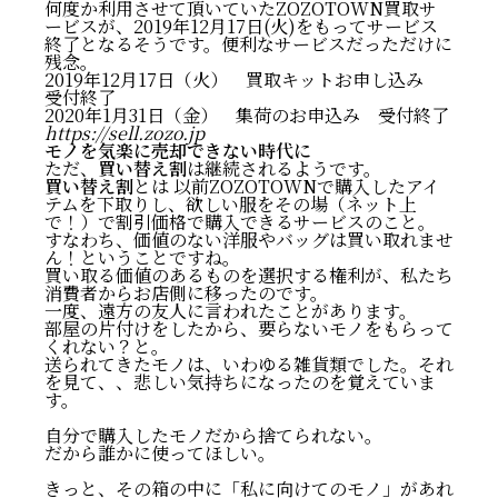
何度か利用させて頂いていたZOZOTOWN買取サ
ービスが、2019年12月17日(火)をもってサービス
終了となるそうです。便利なサービスだっただけに
残念。
2019年12月17日（火） 買取キットお申し込み
受付終了
2020年1月31日（金） 集荷のお申込み 受付終了
https://sell.zozo.jp
モノを気楽に売却できない時代に
ただ、
買い替え割
は継続されるようです。
買い替え割
とは 以前ZOZOTOWNで購入したアイ
テムを下取りし、欲しい服をその場（ネット上
で！）で割引価格で購入できるサービスのこと。
すなわち、価値のない洋服やバッグは買い取れませ
ん！ということですね。
買い取る価値のあるものを選択する権利が、私たち
消費者からお店側に移ったのです。
一度、遠方の友人に言われたことがあります。
部屋の片付けをしたから、要らないモノをもらって
くれない？と。
送られてきたモノは、いわゆる雑貨類でした。それ
を見て、、悲しい気持ちになったのを覚えていま
す。
自分で購入したモノだから捨てられない。
だから誰かに使ってほしい。
きっと、その箱の中に「私に向けてのモノ」があれ