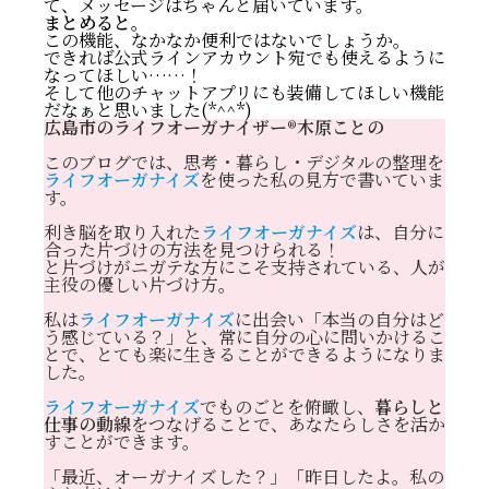
て、メッセージはちゃんと届いています。
まとめると。
この機能、なかなか便利ではないでしょうか。
できれば公式ラインアカウント宛でも使えるように
なってほしい……！
そして他のチャットアプリにも装備してほしい機能
だなぁと思いました(*^^*)
広島市のライフオーガナイザー®️木原ことの
このブログでは、思考・暮らし・デジタルの整理を
ライフオーガナイズ
を使った私の見方で書いていま
す。
利き脳を取り入れた
ライフオーガナイズ
は、自分に
合った片づけの方法を見つけられる！
と片づけがニガテな方にこそ支持されている、人が
主役の優しい片づけ方。
私は
ライフオーガナイズ
に出会い「本当の自分はど
う感じている？」と、常に自分の心に問いかけるこ
とで、とても楽に生きることができるようになりま
した。
ライフオーガナイズ
でものごとを俯瞰し、
暮らしと
仕事の動線
をつなげることで、あなたらしさを活か
すことができます。
「最近、オーガナイズした？」「昨日したよ。私の