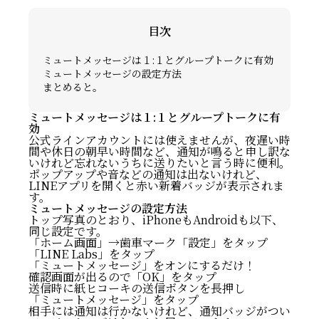
目次
ミュートメッセージは１:１とグループトークに有効
ミュートメッセージの設定方法
まとめると。
ミュートメッセージは１:１とグループトークに有
効
公式ラインアカウントには使えませんが、夜遅い時
間や休日の朝早い時間など、通知が鳴ると申し訳な
いけれど忘れないうちに送りたいと言う時に便利。
ポップアップや音などの通知は出ないけれど、
LINEアプリを開くと赤い新着バッジが表示されま
す。
ミュートメッセージの設定方法
トップ写真のとおり、iPhoneもAndroidも以下、
同じ設定です。
「ホーム画面」→歯車マーク「設定」をタップ
「LINE Labs」をタップ
「ミュートメッセージ」をオンにするだけ！
確認画面が出るので「OK」をタップ
送信時に紙ヒコーキの送信ボタンを長押し
「ミュートメッセージ」をタップ
相手には通知は行かないけれど、通知バッジがつい