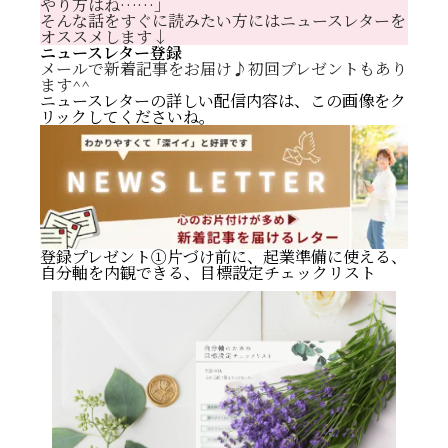
やり方はね……」
そんな話をすぐに読みたい方にはニュースレターを
オススメします↓
ミュートメッセージは１:１とグループトークに有効
ニュースレター登録
ミュートメッセージの設定方法
メールで新着記事をお届け♪初回プレゼントもあり
まとめると。
ます^^
ニュースレターの詳しい配信内容は、この画像をク
リックしてくださいね。
登録プレゼント①片づけ前に、起業準備に使える、
自分軸を内観できる、目標設定チェックリスト