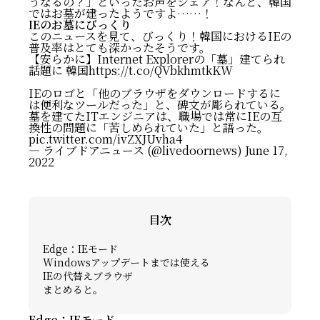
うなるの？」といったお声をシェア！なんと、韓国
ではお墓が建ったようですよ……！
IEのお墓にびっくり
このニュースを見て、びっくり！韓国におけるIEの
普及率はとても深かったそうです。
【安らかに】Internet Explorerの「墓」建てられ
話題に 韓国
https://t.co/QVbkhmtkKW
IEのロゴと「他のブラウザをダウンロードするに
は便利なツールだった」と、碑文が彫られている。
墓を建てたITエンジニアは、職場では常にIEの互
換性の問題に「苦しめられていた」と語った。
pic.twitter.com/ivZXJUvha4
— ライブドアニュース (@livedoornews)
June 17,
2022
目次
Edge：IEモード
Windowsアップデートまでは使える
IEの代替えブラウザ
まとめると。
Edge：IEモード