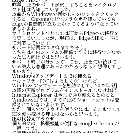
昨年、IEのサポートが終了することをマイクロソ
フト社は告知していました。
以前からWindowsで何かしらのリンクをクリック
すると、Chromeなど他ブラウザを使っていても
Edgeが自動的に立ち上がってくるようになってい
ましたよね。
マイクロソフト社としてはIEからEdgeへの移行を
推奨していましたが、現在は、Edgeの
IEモード
に
て対応しています。
サポート期間は2029年までだそう。
こちらは社内システムの関係ですぐに移行できなか
った法人向けではと思います。
サポート終了が分かっていても、IEを使い続けて
いる法人も普通にあったのだろうなぁと想像してし
まいます。
Windowsアップデートまでは使える
セキュリティ的にはよろしくないけれど、
Windowsアップデートを無効にして、2022年6月
以降の更新プログラムをインストールしなければ、
Internet Explorer は今まで通り使えるとのこと。
Windows11では、すでにIEのショートカットは登
録されていないようです。
ただ、個人でブラウザを使う分には、そこまでして
IEを使い続ける理由はないかと思います。
IEの代替えブラウザ
個人的には、拡張機能が便利なGoogle Chromeが
一押しです。
検索機能だけでなく、WordやExcelに替わるビジ