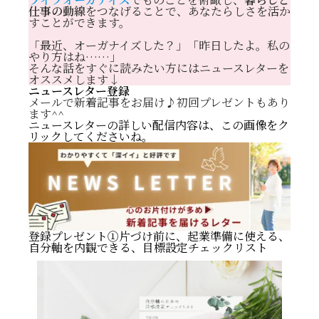
仕事の動線
をつなげることで、あなたらしさを活か
すことができます。
「最近、オーガナイズした？」「昨日したよ。私の
やり方はね……」
そんな話をすぐに読みたい方にはニュースレターを
オススメします↓
ニュースレター登録
メールで新着記事をお届け♪初回プレゼントもあり
ます^^
ニュースレターの詳しい配信内容は、この画像をク
リックしてくださいね。
登録プレゼント①片づけ前に、起業準備に使える、
自分軸を内観できる、目標設定チェックリスト