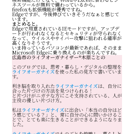
ネスツールが無料で備わっているから。
firefoxも拡張機能が優秀ですね。
Edgeですが、今後伸びていきそうだなぁと感じて
います。
まとめると。
Edgeで用意されているIEモードですが、アップデ
ートが行われなくなるとセキュリティが守られなく
なって、ウイルスやサイバー攻撃に狙われる確率が
高くなりそうです。
いま持っているパソコンが最新であれば、そのまま
Microsoft Edgeに乗り換えるのが楽ちんですね。
広島市のライフオーガナイザー®️木原ことの
このブログでは、思考・暮らし・デジタルの整理を
ライフオーガナイズ
を使った私の見方で書いていま
す。
利き脳を取り入れた
ライフオーガナイズ
は、自分に
Edge：IEモード
合った片づけの方法を見つけられる！
Windowsアップデートまでは使える
と片づけがニガテな方にこそ支持されている、人が
IEの代替えブラウザ
主役の優しい片づけ方。
まとめると。
私は
ライフオーガナイズ
に出会い「本当の自分はど
う感じている？」と、常に自分の心に問いかけるこ
とで、とても楽に生きることができるようになりま
した。
ライフオーガナイズ
でものごとを俯瞰し、
暮らしと