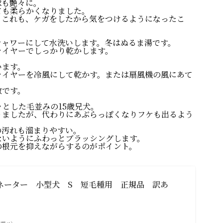
球も艶々に。
ても柔らかくなりました。
。これも、ケガをしたから気をつけるようになったこ
シャワーにして水洗いします。冬はぬるま湯です。
ライヤーでしっかり乾かします。
PROFILE
います。
ライヤーを冷風にして乾かす。または扇風機の風にあて
わたしの
敵です。
とした毛並みの15歳兄犬。
書いて編集する
りましたが、代わりにあぶらっぽくなりフケも出るよう
WordPres
の汚れも溜まりやすい。
ないようにふわっとブラッシングします。
の根元を抑えながらするのがポイント。
癒しのデジサポ
ITビギナ
ネーター 小型犬 S 短毛種用 正規品 訳あ
思考が潤う