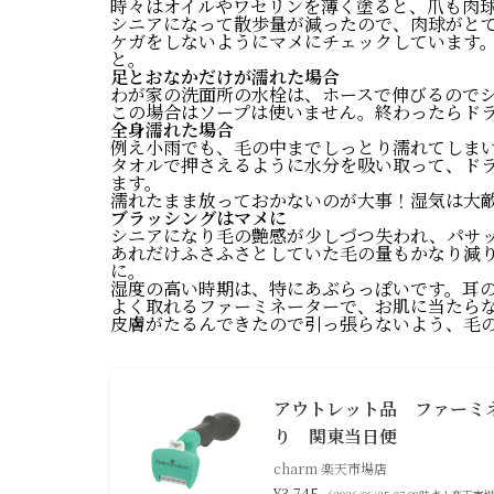
時々はオイルやワセリンを薄く塗ると、爪も肉
シニアになって散歩量が減ったので、肉球がと
ケガをしないようにマメにチェックしています
と。
足とおなかだけが濡れた場合
わが家の洗面所の水栓は、ホースで伸びるので
この場合はソープは使いません。終わったらド
全身濡れた場合
例え小雨でも、毛の中までしっとり濡れてしま
タオルで押さえるように水分を吸い取って、ド
ます。
濡れたまま放っておかないのが大事！湿気は大
ブラッシングはマメに
シニアになり毛の艶感が少しづつ失われ、パサッ
あれだけふさふさとしていた毛の量もかなり減
に。
湿度の高い時期は、特にあぶらっぽいです。耳
よく取れるファーミネーターで、お肌に当たら
皮膚がたるんできたので引っ張らないよう、毛
アウトレット品 ファーミ
り 関東当日便
charm 楽天市場店
¥3,745