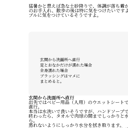
猛暑かと思えば急な土砂降りで、体調が落ち着
のお手入れ、散歩の後は特に気をつけたいです
ブルに気をつけているそうですよ。
玄関から洗面所へ直行
足とおなかだけが濡れた場合
全身濡れた場合
ブラッシングはマメに
まとめると。
玄関から洗面所へ直行
出先ではベビー用品（人用）のウエットシート
直行。
本当は水洗いで良いそうですが、ハンドソープ
終わったら、タオルで肉球の間までしっかりと
ら。
蒸れないようにしっかり水分を拭き取ります。