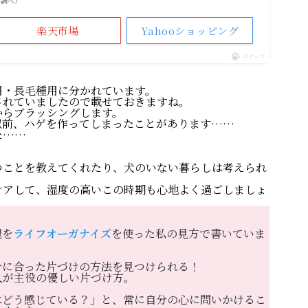
市場調べ）
ORGANIZ
楽天市場
Yahooショッピング
暮らしを磨く
ポチップ
BLOG
用・長毛種用に分かれています。
されていましたので載せておきますね。
からブラッシングします。
以前、ハゲを作ってしまったことがあります……
た……
ニュースレター
つことを教えてくれたり、犬のいない暮らしは考えられ
お問い合わせ
ケアして、湿度の高いこの時期も心地よく過ごしましょ
理を
ライフオーガナイズ
を使った私の見方で書いていま
分に合った片づけの方法を見つけられる！
人が主役の優しい片づけ方。
はどう感じている？」と、常に自分の心に問いかけるこ