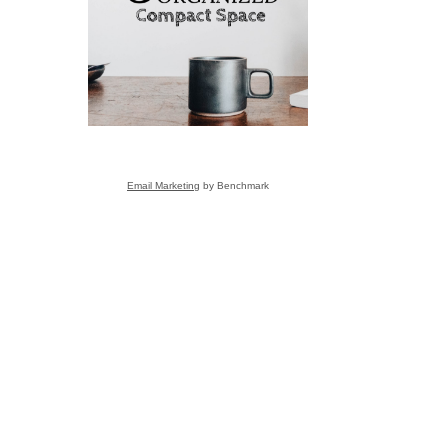
こと
Email Marketing
by Benchmark
s
ーさんへ