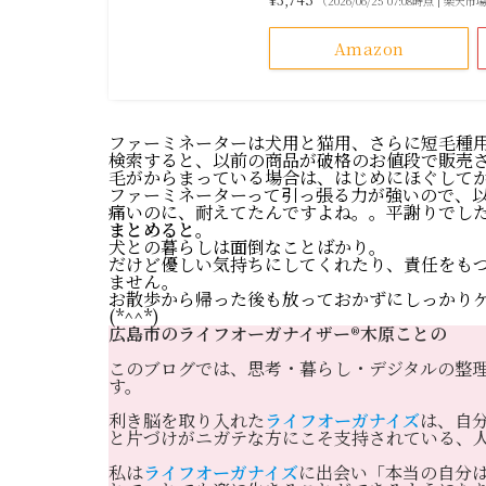
（2026/06/25 07:08時点 | 楽天
Amazon
ファーミネーターは犬用と猫用、さらに短毛種
検索すると、以前の商品が破格のお値段で販売
毛がからまっている場合は、はじめにほぐして
ファーミネーターって引っ張る力が強いので、
痛いのに、耐えてたんですよね。。平謝りでし
まとめると。
犬との暮らしは面倒なことばかり。
だけど優しい気持ちにしてくれたり、責任をも
ません。
お散歩から帰った後も放っておかずにしっかり
(*^^*)
広島市のライフオーガナイザー®️木原ことの
このブログでは、思考・暮らし・デジタルの整
す。
利き脳を取り入れた
ライフオーガナイズ
は、自
と片づけがニガテな方にこそ支持されている、
私は
ライフオーガナイズ
に出会い「本当の自分