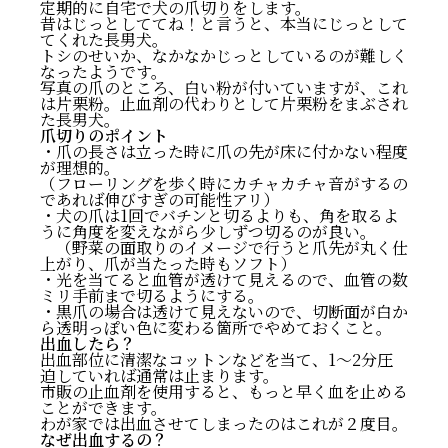
定期的に自宅で犬の爪切りをします。
昔はじっとしててね！と言うと、本当にじっとして
てくれた長男犬。
トシのせいか、なかなかじっとしているのが難しく
なったようです。
写真の爪のところ、白い粉が付いていますが、これ
は片栗粉。止血剤の代わりとして片栗粉をまぶされ
た長男犬。
爪切りのポイント
・爪の長さは立った時に爪の先が床に付かない程度
が理想的。
（フローリングを歩く時にカチャカチャ音がするの
であれば伸びすぎの可能性アリ）
・犬の爪は1回でバチンと切るよりも、角を取るよ
うに角度を変えながら少しずつ切るのが良い。
（野菜の面取りのイメージで行うと爪先が丸く仕
上がり、爪が当たった時もソフト）
・光を当てると血管が透けて見えるので、血管の数
ミリ手前まで切るようにする。
・黒爪の場合は透けて見えないので、切断面が白か
ら透明っぽい色に変わる箇所でやめておくこと。
出血したら？
出血部位に清潔なコットンなどを当て、1～2分圧
迫していれば通常は止まります。
市販の止血剤を使用すると、もっと早く血を止める
ことができます。
わが家では出血させてしまったのはこれが２度目。
なぜ出血するの？