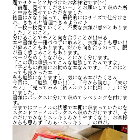
題でサクッと？片づけたお客様宅です(^^)
「宿題、見せてください〜」とお願いして収めた所
と中身を見せていただきました！
総量はかなり減って、最終的にはサイズで仕分けさ
れ、きちんと管理できるように♪
「一枚一枚見ていくと、不要な衣類が意外とありま
した」とのこと。
分けることでモノと向き合うことが出来る
本や書類を一冊づつ手に取ると、衣類よりも思い出
が蘇ることもあります。だから向き合うのって、腰
が重く感じることもあります。
ページをめくりながら、とにかく分けます。
「この頃は頑張ってこんな勉強してたんですよ」
「子どもの教育にお勧めな本なんです」「これはと
っても良かった本！」
私も勉強になりますし、気になる本がたくさん！
今回は、「勉強（思い出）」「今から読む」「夫の
モノ」「売ってみる（初メルカリに挑戦！）」に分
けました。
書類はボックスに分けて収めてラベリングを付けま
す。
今まではファイルの状態で本棚に収まっていたのを
スタンドファイルボックスへ収めただけですが、そ
れだけでかなりスッキリわかりやすくなり、お客様
からも思わず「わぁ‥スッキリ！」の声が。