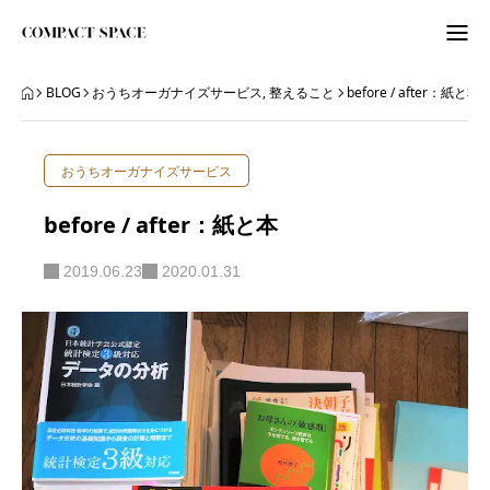
わたしのこと
BLOG
おうちオーガナイズサービス
,
整えること
before / after：紙と本
WordPress
おうちオーガナイズサービス
ITビギナーさんへ
before / after：紙と本
ORGANIZE
2019.06.23
2020.01.31
BLOG
BLOG
ABOUT
LETTER
ニュースレター