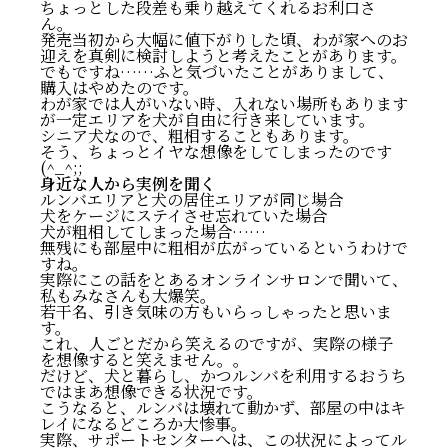
ちょっとした段差も乗り越えてくれるお利口さ
ん。
発売当初から大幅に値下がりした頃、わが家へのお
迎えを真剣に検討しようと考えたことがあります。
でもですね……ふと気づいたことがありまして、
購入はやめたのです。
わが家では人がいない時、入れない場所もあります
が一定エリアを犬が自由に行き来しています。
シニア犬なので、粗相することもあります。
そう、ちょっとイヤな想像をしてしまったのです
(^_^;;
身近な人から実例を聞く
ルンバエリアと犬の居住エリアが同じ場合
犬をケージにステイさせ忘れていた場合
犬が粗相してしまった場合……
無残にも部屋中に粗相が広がっているというわけで
すね。
実際にこの話をとあるオンラインサロンで聞いて、
私もみなさんも大爆笑。
若干名、引き気味の方もいらっしゃったと思いま
す。
これ、人ごとだから笑えるのですが、実際の様子
を想像すると笑えません。。
だけど、犬と暮らし、かつルンバを利用するおうち
ではまあ想像できる状況です。
こうなると、ルンバは壊れて動かず、部屋の中はキ
レイになるどころか大惨事。
実際、サポートセンターへは、この状況によってル