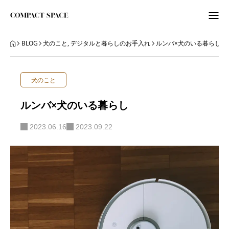
わたしのこと
BLOG
犬のこと
,
デジタルと暮らしのお手入れ
ルンバ×犬のいる暮らし
WordPress
犬のこと
ITビギナーさんへ
ルンバ×犬のいる暮らし
ORGANIZE
2023.06.16
2023.09.22
BLOG
BLOG
ABOUT
LETTER
ニュースレター