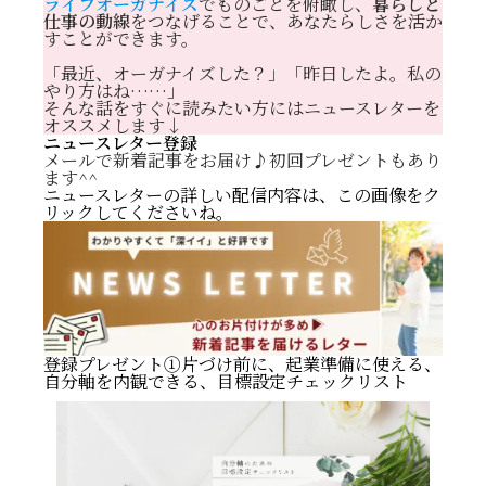
ライフオーガナイズ
でものごとを俯瞰し、
暮らしと
仕事の動線
をつなげることで、あなたらしさを活か
すことができます。
「最近、オーガナイズした？」「昨日したよ。私の
やり方はね……」
そんな話をすぐに読みたい方にはニュースレターを
オススメします↓
ニュースレター登録
メールで新着記事をお届け♪初回プレゼントもあり
ます^^
ニュースレターの詳しい配信内容は、この画像をク
リックしてくださいね。
登録プレゼント①片づけ前に、起業準備に使える、
自分軸を内観できる、目標設定チェックリスト