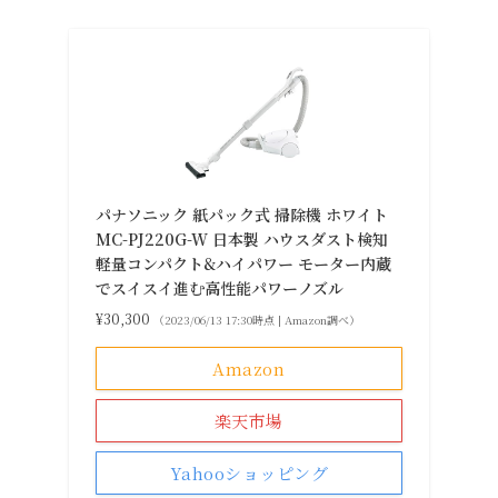
パナソニック 紙パック式 掃除機 ホワイト
MC-PJ220G-W 日本製 ハウスダスト検知
軽量コンパクト&ハイパワー モーター内蔵
でスイスイ進む高性能パワーノズル
¥30,300
（2023/06/13 17:30時点 | Amazon調べ）
わが家にルンバがいない理由
Amazon
身近な人から実例を聞く
犬と暮らせるルンバ誕生！！
楽天市場
ルンバj7シリーズ、日本で発売！
愛用している紙パック式掃除機
Yahooショッピング