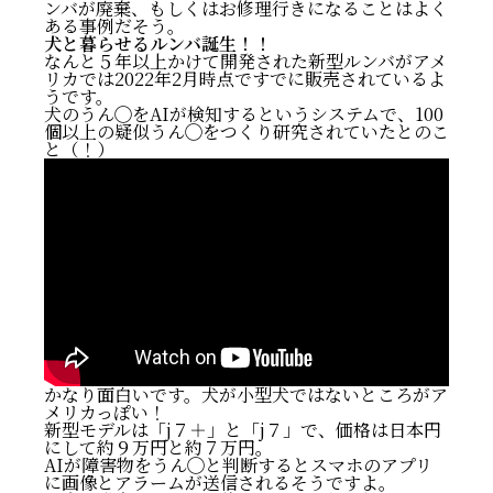
ンバが廃棄、もしくはお修理行きになることはよく
ある事例だそう。
犬と暮らせるルンバ誕生！！
なんと５年以上かけて開発された新型ルンバがアメ
リカでは2022年2月時点ですでに販売されているよ
うです。
犬のうん◯をAIが検知するというシステムで、100
個以上の疑似うん◯をつくり研究されていたとのこ
と（！）
かなり面白いです。犬が小型犬ではないところがア
メリカっぽい！
新型モデルは「j７＋」と「j７」で、価格は日本円
にして約９万円と約７万円。
AIが障害物をうん◯と判断するとスマホのアプリ
に画像とアラームが送信されるそうですよ。