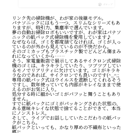
ポチップ
リンク先の掃除機が、わが家の後継モデル。
パナソニックにはもう一つ、スリムなシリーズもあ
りますが、吸引力、集塵率で選んでいます。
夢の自動お掃除ロボもいいですが、わが家はパナソ
ニックの紙パック式掃除機を愛用しています♪
なぜならば、ゴミを都度捨てなければ、ゴミが入っ
ているのが外から見えているのが不快だから。
そのゴミカップもプラスチック製でどんどん傷まみ
れになっていくから……
そう、家電量販店で展示してあるサイクロン式掃除
機のゴミは、キラキラしていたり、ツブツブしてい
るモノでリアリティに欠けています。ゴミがキラキ
ラなのであれば、サイクロンでも良いのです(^_^;;
専用の紙パック式はウイルスを遮断してくれるそう
ですし、数年使っていても内部がキレイなままで使
えるのがお気に入り。
処分する時に細かいゴミがパフッと舞うこともあり
ません。
すでに紙パックにゴミがパッキングされた状態の、
ある意味キレイな状態で捨てることができて、本当
にノンストレス。
そして、ライブでお話ししていたこだわりの紙パッ
クがこちら。
紙パックといっても、かなり厚めの不織布といった
感じ。