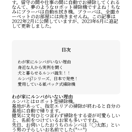
す。留守の間や仕事の間に自動でお掃除してくれる
なんて、夢のようなロボット掃除機ですよね！ちな
みにブラーバは自動水拭き機。ブラーバは、全面カ
ーペットのお部屋には向きませんね。この記事は
2022年2月に公開していますが、2023年6月に追記
して更新しました。
目次
わが家にルンバがいない理由
身近な人から実例を聞く
犬と暮らせるルンバ誕生！！
ルンバj7シリーズ、日本で発売！
愛用している紙パック式掃除機
わが家にルンバがいない理由
ルンバとはロボット型掃除機。
基地があって、指定エリアの掃除が終わると自分の
基地に自動で帰ります。
健気に文句ひとつ言わず掃除をする姿が可愛らしい
と、名前をつけているお家も多いですね。
先日、お伺いしたおうちのルンバは「◯太郎」とい
う男の子らしいお名前でした(*^^*)