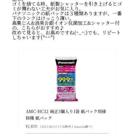
ゴミを捨てる時、紙製シャッターを引き上げるとゴ
ミが舞わない工夫がお気に入り。
パナソニックの紙パックは３種類ありますが、一番
下のランクはけっこう薄い。
高集じん&消臭＆銀イオン抗菌加工&シャッター付
の、こちらがおすすめ♪
改めて見ると、お高めですね(^_^;)でも、リピート
しちゃいます(*^^*)
AMC-HC12 純正3個入り1袋 紙パック用掃
除機 紙パック
¥1,820
（2023/06/13 17:36時点 | Amazon調べ）