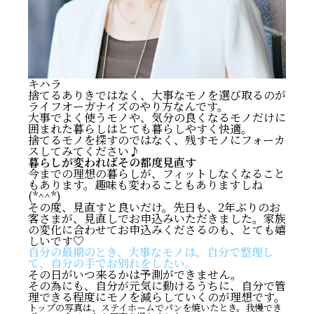
キハラ
捨てるありきではなく、大事なモノを選び取るのが
ライフオーガナイズのやり方なんです。
大事でよく使うモノや、気分の良くなるモノだけに
囲まれた暮らしはとても暮らしやすく快適。
捨てるモノを探すのではなく、残すモノにフォーカ
スしてみてください♪
暮らしが変わればその都度見直す
今までの理想の暮らしが、フィットしなくなること
もあります。趣味も変わることもありますしね
(*^^*)
その度、見直すと良いだけ。先日も、2年ぶりのお
客さまが、見直しでお申込みいただきました。家族
の変化に合わせてお申込みくださるのも、とても嬉
しいです♡
自分の最期のとき、大事なモノは、自分で整理し
て、自分の手でお別れをしたい。
その日がいつ来るかは予測ができません。
その為にも、自分が元気に動けるうちに、自分で管
理できる程度にモノを減らしていくのが理想です。
トップの写真は、ステイホームでパンを焼いたとき。我慢でき