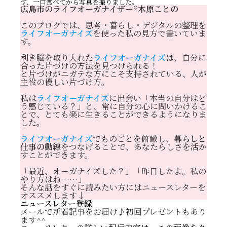
ず、一口食べてから写真を撮りました。
広島市のライフオーガナイザー®️木原ことの
このブログでは、思考・暮らし・デジタルの整理を
ライフオーガナイズ
を使った私の見方で書いていま
す。
利き脳を取り入れた
ライフオーガナイズ
は、自分に
合った片づけの方法を見つけられる！
と片づけがニガテな方にこそ支持されている、人が
主役の優しい片づけ方。
私は
ライフオーガナイズ
に出会い「本当の自分はど
う感じている？」と、常に自分の心に問いかけるこ
とで、とても楽に生きることができるようになりま
した。
ライフオーガナイズ
でものごとを俯瞰し、
暮らしと
仕事の動線
をつなげることで、あなたらしさを活か
すことができます。
「最近、オーガナイズした？」「昨日したよ。私の
やり方はね……」
そんな話をすぐに読みたい方にはニュースレターを
オススメします↓
ニュースレター登録
メールで新着記事をお届け♪初回プレゼントもあり
ます^^