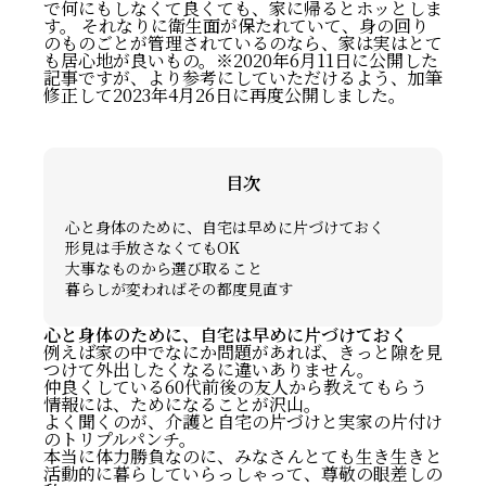
で何にもしなくて良くても、家に帰るとホッとしま
す。 それなりに衛生面が保たれていて、身の回り
のものごとが管理されているのなら、家は実はとて
も居心地が良いもの。※2020年6月11日に公開した
記事ですが、より参考にしていただけるよう、加筆
修正して2023年4月26日に再度公開しました。
目次
心と身体のために、自宅は早めに片づけておく
形見は手放さなくてもOK
大事なものから選び取ること
暮らしが変わればその都度見直す
心と身体のために、自宅は早めに片づけておく
例えば家の中でなにか問題があれば、きっと隙を見
つけて外出したくなるに違いありません。
仲良くしている60代前後の友人から教えてもらう
情報には、ためになることが沢山。
よく聞くのが、介護と自宅の片づけと実家の片付け
のトリプルパンチ。
本当に体力勝負なのに、みなさんとても生き生きと
活動的に暮らしていらっしゃって、尊敬の眼差しの