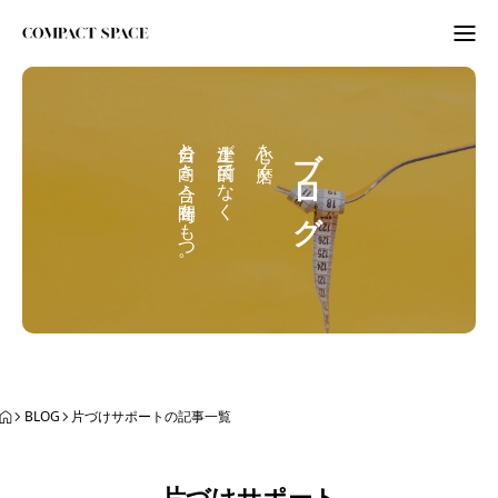
わたしのこと
自分と向き合う時間をもつ。
上達が目的でなく
心を磨く。
ブログ
WordPress
ITビギナーさんへ
ORGANIZE
BLOG
BLOG
片づけサポートの記事一覧
BLOG
ABOUT
LETTER
ニュースレター
片づけサポート