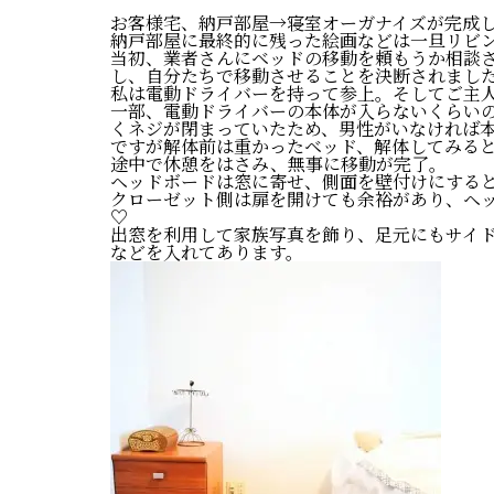
お客様宅、納戸部屋→寝室オーガナイズが完成
納戸部屋に最終的に残った絵画などは一旦リビ
当初、業者さんにベッドの移動を頼もうか相談
し、自分たちで移動させることを決断されまし
私は電動ドライバーを持って参上。そしてご主
一部、電動ドライバーの本体が入らないくらい
くネジが閉まっていたため、男性がいなければ
ですが解体前は重かったベッド、解体してみる
途中で休憩をはさみ、無事に移動が完了。
ヘッドボードは窓に寄せ、側面を壁付けにする
クローゼット側は扉を開けても余裕があり、ヘ
♡
出窓を利用して家族写真を飾り、足元にもサイ
などを入れてあります。