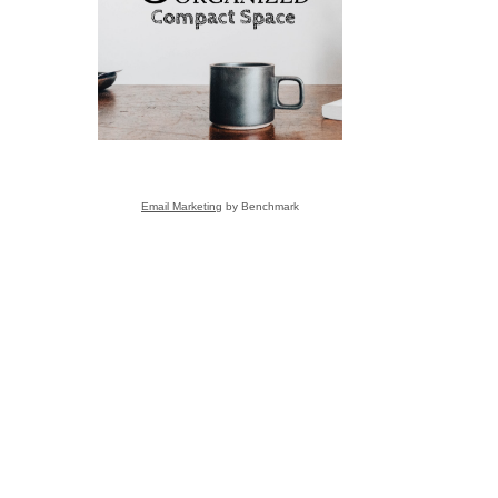
こと
Email Marketing
by Benchmark
s
ーさんへ