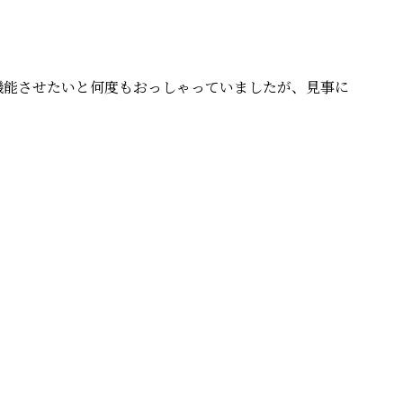
機能させたいと何度もおっしゃっていましたが、見事に
PROFILE
わたしの
書いて編集する
WordPres
癒しのデジサポ
ITビギナ
思考が潤う