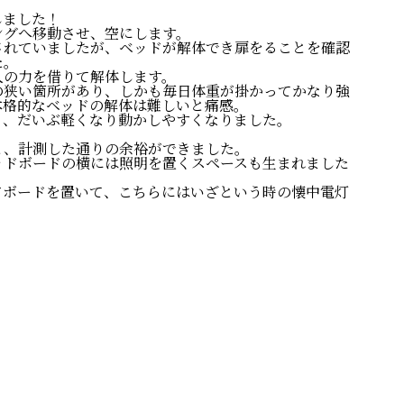
しました！
ングへ移動させ、空にします。
されていましたが、ベッドが解体でき扉をることを確認
た。
人の力を借りて解体します。
の狭い箇所があり、しかも毎日体重が掛かってかなり強
本格的なベッドの解体は難しいと痛感。
と、だいぶ軽くなり動かしやすくなりました。
と、計測した通りの余裕ができました。
ッドボードの横には照明を置くスペースも生まれました
ドボードを置いて、こちらにはいざという時の懐中電灯