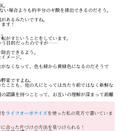
K。
らない場合よりも約半分のギ酸を排出できるのだそう。
拠があるみたいですね。
ります！
り。
PROFILE
て転がすということをしています。
いう目的だったのですが……
わたしの
を除去できるよう。
なイメージ。
味がなくなって、色も緑から黄緑色になるのだそうで
書いて編集する
WordPres
の野菜ですよね。
いたことも、他の人にとっては当たり前ではなく新鮮な
。
通の認識を持つことって、お互いの理解が深まって距離
癒しのデジサポ
ITビギナ
理を
ライフオーガナイズ
を使った私の見方で書いていま
思考が潤う
分に合った片づけの方法を見つけられる！