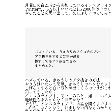
月曜日の夜21時から参加しているインスタライ
Twitterで、8万以上いいねと1万2000件
やったことを思い出して、久しぶりにやってみ
バズっている、きゅうりのアク抜きの方法
アク抜きをすると苦味が減る
板ずりでもアク抜きできる
まとめると。
バズっている、きゅうりのアク抜きの方法
やり方はいたって簡単。きゅうりのヘタをカッ
しばらくすると白い液体が出てくるのですがこ
知ってましたか？
インスタライブ中、聞いてみると、知っている
地域性もあるのかな？世代かな？
でも私、インスタライブでこの話を聞くまです
しかも、なんとなく、おまじない的なものかとも思っ