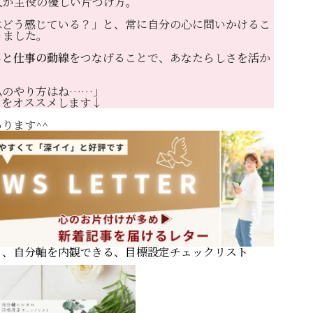
人が主役の優しい片づけ方。
ORGANIZ
はどう感じている？」と、常に自分の心に問いかけるこ
りました。
暮らしを磨く
しと仕事の動線
をつなげることで、あなたらしさを活か
BLOG
私のやり方はね……」
ーをオススメします↓
ります^^
ニュースレター
お問い合わせ
る、自分軸を内観できる、目標設定チェックリスト