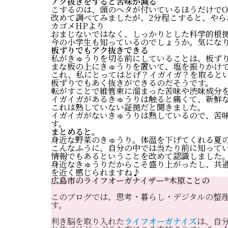
アク抜きをすると苦味が減る
こするのは、頭のヘタが付いているほうだけでO
改めて調べてみましたが、2分程こすると、や
カゴメHPより
おまじないではなく、しっかりとした科学的根
今の小学生も知っているのでしょうか。気にな
板ずりでもアク抜きできる
私がきゅうりを切る前にしていることは、板ず
まな板の上にきゅうりを置いて、塩を振りかけ
これ、私にとってはとげ？イガイガ？を取ると
板ずりでもあく抜きができるのだそうです。
転がすことで維管束に溜まった苦味や渋味成分
イガイガがあるきゅうりは触ると痛くて、新鮮
これは熟していない証拠だと聞きました。
イガイガがないきゅうりは熟しているので、苦
す。
まとめると。
身近な野菜のきゅうり。体温を下げてくれる夏
こんなふうに、自分の中では当たり前に知って
情報でもあるということを改めて認識しました
身近なきゅうりだからこそ盛り上がったし、共
を近く感じられますね♪
広島市のライフオーガナイザー®️木原ことの
このブログでは、思考・暮らし・デジタルの整
す。
利き脳を取り入れた
ライフオーガナイズ
は、自