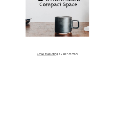
こと
Email Marketing
by Benchmark
s
ーさんへ