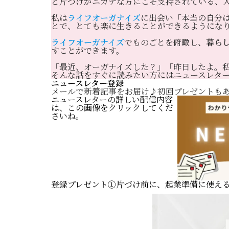
と片づけがニガテな方にこそ支持されている、
私は
ライフオーガナイズ
に出会い「本当の自分
とで、とても楽に生きることができるようにな
ライフオーガナイズ
でものごとを俯瞰し、
暮ら
すことができます。
「最近、オーガナイズした？」「昨日したよ。
そんな話をすぐに読みたい方にはニュースレタ
ニュースレター登録
メールで新着記事をお届け♪初回プレゼントもあ
ニュースレターの詳しい配信内容
は、この画像をクリックしてくだ
さいね。
登録プレゼント①片づけ前に、起業準備に使え