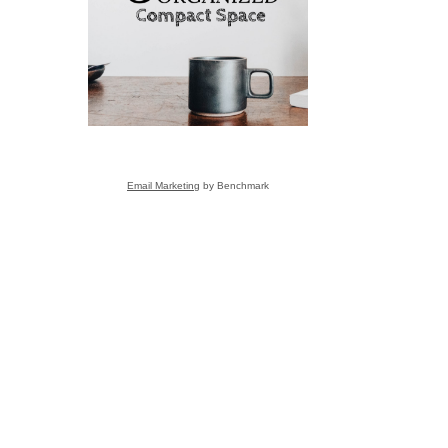
こと
Email Marketing
by Benchmark
s
ーさんへ