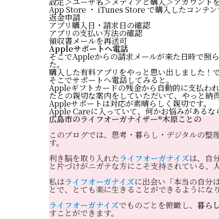
設定＞ユーザ名＞メディアと購入＞アカウント
App Store ・ iTunes Store で購入したコ
返金申請
アプリ購入日・請求日の確認
アプリの支払い方法の確認
領収書メールを再送可
Appleサポートへ電話
そこでAppleからの請求メールが来た日時で
た。
購入した有料アプリをやっと思い出しました！
そこでサポートへ電話してみると。
Appleギフトカードの残金から自動的に支払
たとの親切な案内をしていただいて、やっと納
Appleサポートは対応が素晴らしく親切です。
Apple Careに入っていて、何かお悩みがある
広島市のライフオーガナイザー®️木原ことの
このブログでは、思考・暮らし・デジタルの整
す。
利き脳を取り入れた
ライフオーガナイズ
は、自
と片づけがニガテな方にこそ支持されている、
私は
ライフオーガナイズ
に出会い「本当の自分
とで、とても楽に生きることができるようにな
ライフオーガナイズ
でものごとを俯瞰し、
暮ら
すことができます。