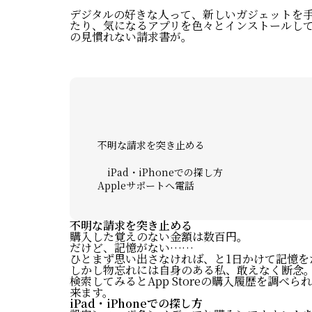
デジタルの好きな人って、新しいガジェットを
たり、気になるアプリを色々とインストールして
の見慣れない請求書が。
不明な請求を突き止める
iPad・iPhoneでの探し方
Appleサポートへ電話
不明な請求を突き止める
購入した覚えのない金額は数百円。
だけど、記憶がない……
ひとまず思い出さなければ、と1日かけて記憶を
しかし物忘れには自身のある私、敢えなく断念
検索してみるとApp Storeの購入履歴を調
来ます。
iPad・iPhoneでの探し方