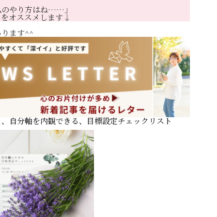
ORGANIZ
私のやり方はね……」
ーをオススメします↓
ります^^
暮らしを磨く
BLOG
ニュースレター
る、自分軸を内観できる、目標設定チェックリスト
お問い合わせ