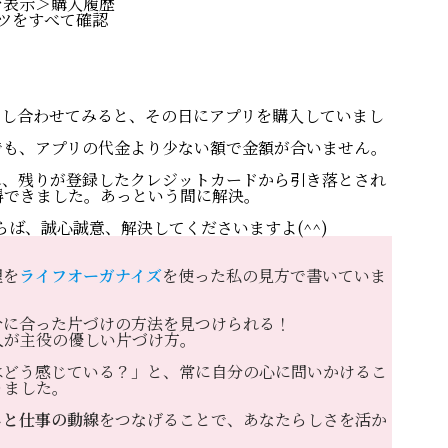
を表示＞購入履歴
ンテンツをすべて確認
照らし合わせてみると、その日にアプリを購入していまし
PROFILE
でも、アプリの代金より少ない額で金額が合いません。
わたしの
われ、残りが登録したクレジットカードから引き落とされ
得できました。あっという間に解決。
ならば、誠心誠意、解決してくださいますよ(^^)
書いて編集する
WordPres
理を
ライフオーガナイズ
を使った私の見方で書いていま
分に合った片づけの方法を見つけられる！
癒しのデジサポ
人が主役の優しい片づけ方。
ITビギナ
はどう感じている？」と、常に自分の心に問いかけるこ
りました。
しと仕事の動線
をつなげることで、あなたらしさを活か
思考が潤う