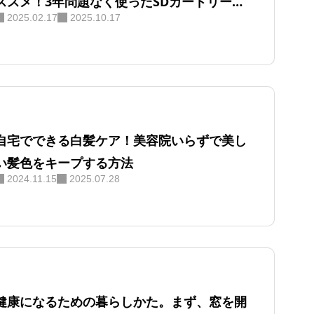
ススメ！3年問題なく使ったSDカードリーダ
2025.02.17
2025.10.17
ーはこれ！
自宅でできる白髪ケア！美容院いらずで美し
い髪色をキープする方法
2024.11.15
2025.07.28
健康になるための暮らしかた。まず、窓を開