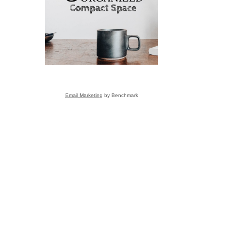
こと
Email Marketing
by Benchmark
s
ーさんへ