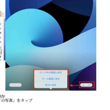
PROFILE
わたしの
書いて編集する
WordPres
癒しのデジサポ
ITビギナ
す
保存
ての写真」をタップ
思考が潤う