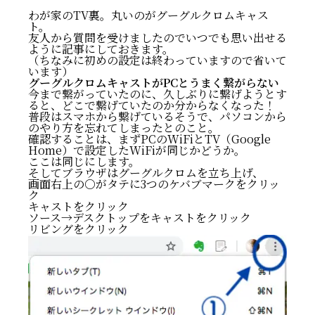
わが家のTV裏。丸いのがグーグルクロムキャス
ト。
友人から質問を受けましたのでいつでも思い出せる
ように記事にしておきます。
（ちなみに初めの設定は終わっていますので省いて
います）
グーグルクロムキャストがPCとうまく繋がらない
今まで繋がっていたのに、久しぶりに繋げようとす
ると、どこで繋げていたのか分からなくなった！
普段はスマホから繋げているそうで、パソコンから
のやり方を忘れてしまったとのこと。
確認することは、まずPCのWiFiとTV（Google
Home）で設定したWiFiが同じかどうか。
ここは同じにします。
そしてブラウザはグーグルクロムを立ち上げ、
画面右上の○がタテに3つのケバブマークをクリッ
ク
キャストをクリック
ソース→デスクトップをキャストをクリック
リビングをクリック