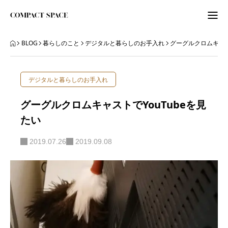
わたしのこと
BLOG
暮らしのこと
デジタルと暮らしのお手入れ
グーグルクロムキャス
WordPress
デジタルと暮らしのお手入れ
ITビギナーさんへ
グーグルクロムキャストでYouTubeを見
たい
ORGANIZE
2019.07.26
2019.09.08
BLOG
BLOG
ABOUT
LETTER
ニュースレター