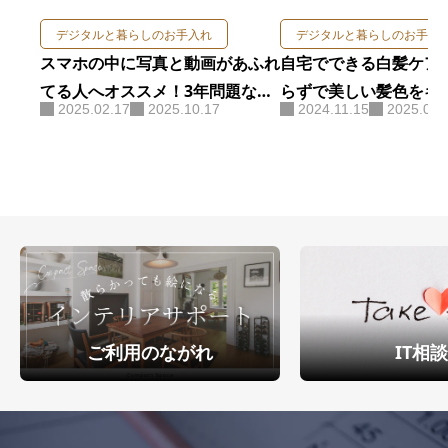
デジタルと暮らしのお手入れ
デジタルと暮らしのお手入
スマホの中に写真と動画があふれ
自宅でできる白髪ケア
てる人へオススメ！3年問題なく
らずで美しい髪色をキ
2025.02.17
2025.10.17
2024.11.15
2025.07.
使ったSDカードリーダーはこ
法
れ！
ご利用のながれ
IT相