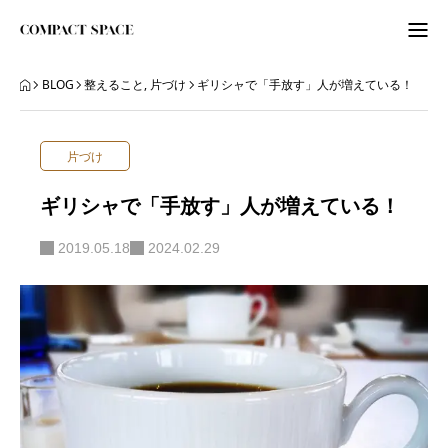
わたしのこと
BLOG
整えること
,
片づけ
ギリシャで「手放す」人が増えている！
WordPress
片づけ
ITビギナーさんへ
ギリシャで「手放す」人が増えている！
ORGANIZE
2019.05.18
2024.02.29
BLOG
BLOG
ABOUT
LETTER
ニュースレター