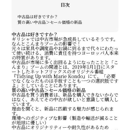
目次
中古品は好きですか？
質の高い中古品＞セール価格の新品
中古品は好きですか？
ギリシャでは中古市場が急成長しているそうです。
なんとこんまりブームの影響で！
元々は家具や調度品やお鍋に到るまで代々にわたっ
て使い続ける、消費に責任を持つヨーロッパ人本来
の特質があります。
中古品が市場に多く出回るようになったことと「こ
んまり」ブームの関連とは、2019年1月1日にスタ
ートしたネットフリックスのオリジナル番組
『Tidying Up with Marie Kondo』にて、「必要
でなくなったものは手放すことも一つの選択肢です
よ」としていることにあります。
質の高い中古品＞セール価格の新品
中古品を買う消費者は、新品を購入できないからで
はなく、あえてその中古が欲しいと意識して購入し
ています。
理由を聞くと、新品に匹敵する魅力が感じられま
す。
環境へのポジティブな影響（製造や輸送が減ること
が地球に優しい）
中古品にオリジナリティーや耐久性があるため