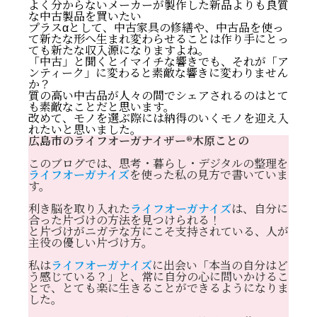
よく分からないメーカーが製作した新品よりも良質
な中古製品を買いたい
プラスαとして、中古家具の修繕や、中古品を使っ
て新たな形へ生まれ変わらせることは作り手にとっ
ても新たな収入源になりますよね。
「中古」と聞くとイマイチな響きでも、それが「ア
ンティーク」に変わると素敵な響きに変わりません
か？
質の高い中古品が人々の間でシェアされるのはとて
も素敵なことだと思います。
改めて、モノを選ぶ際には納得のいくモノを迎え入
れたいと思いました。
広島市のライフオーガナイザー®️木原ことの
このブログでは、思考・暮らし・デジタルの整理を
ライフオーガナイズ
を使った私の見方で書いていま
す。
利き脳を取り入れた
ライフオーガナイズ
は、自分に
合った片づけの方法を見つけられる！
と片づけがニガテな方にこそ支持されている、人が
主役の優しい片づけ方。
私は
ライフオーガナイズ
に出会い「本当の自分はど
う感じている？」と、常に自分の心に問いかけるこ
とで、とても楽に生きることができるようになりま
した。