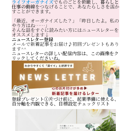
ライフオーガナイズ
でものごとを俯瞰し、
暮らしと
仕事の動線
をつなげることで、あなたらしさを活か
すことができます。
「最近、オーガナイズした？」「昨日したよ。私の
やり方はね……」
そんな話をすぐに読みたい方にはニュースレターを
オススメします↓
中古品は好きですか？
ニュースレター登録
質の高い中古品＞セール価格の新品
メールで新着記事をお届け♪初回プレゼントもあり
ます^^
ニュースレターの詳しい配信内容は、この画像をク
リックしてくださいね。
登録プレゼント①片づけ前に、起業準備に使える、
自分軸を内観できる、目標設定チェックリスト