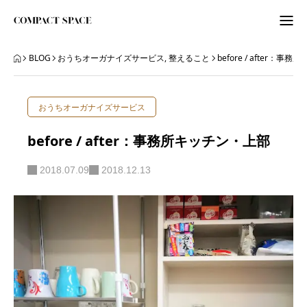
わたしのこと
BLOG
おうちオーガナイズサービス
,
整えること
before / after：
WordPress
おうちオーガナイズサービス
ITビギナーさんへ
before / after：事務所キッチン・上部
ORGANIZE
2018.07.09
2018.12.13
BLOG
BLOG
ABOUT
LETTER
ニュースレター