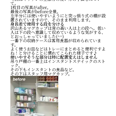
て。
1枚目の写真がafter。
最後の写真がbefore全景。
左半分には使いやすいようにと突っ張り式の棚が設
置されていますので、そのまま利用します。
身長差で使用する段を分ける
沢山あるマグカップは背の高い人は上の段へ。低い
人は下の段へ意識して収めているような気がする、
とおっしゃっていました(^^)
一番下の収納ケースは客用食器が収められていま
す。
よく使うお皿などはトレーにまとめると便利ですよ
ね！と分けることに慣れてこられた様子です♪
使いやすそうな部分は特に配置変えはしません
吊り戸棚の一番上はインスタントステイックのスト
ック。
その下もインスタントの食品など。
その下はスタッフ用マグカップ。