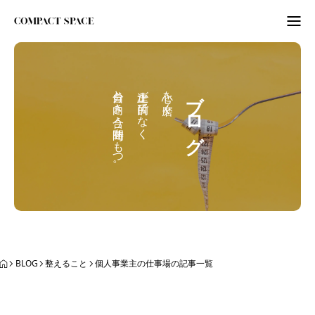
わたしのこと
自分と向き合う時間をもつ。
上達が目的でなく
心を磨く。
ブログ
WordPress
ITビギナーさんへ
ORGANIZE
BLOG
BLOG
整えること
個人事業主の仕事場の記事一覧
BLOG
ABOUT
LETTER
ニュースレター