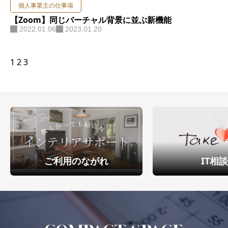
個人事業主の仕事場
【Zoom】同じバーチャル背景に並ぶ新機能
2022.01.06
2023.01.20
1
2
3
ご利用のながれ
IT相