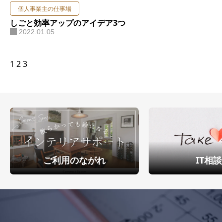
個人事業主の仕事場
お問い合わせ
しごと効率アップのアイデア3つ
2022.01.05
1
2
3
ご利用のながれ
IT相