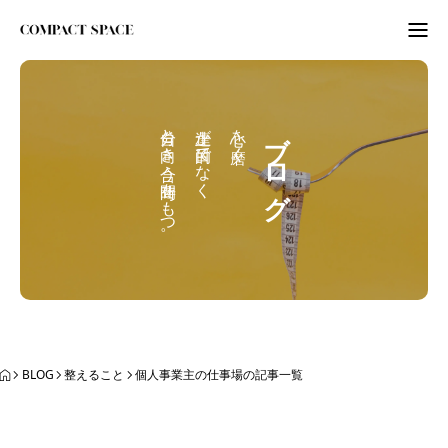
わたしのこと
自分と向き合う時間をもつ。
上達が目的でなく
心を磨く。
ブログ
WordPress
ITビギナーさんへ
ORGANIZE
BLOG
BLOG
整えること
個人事業主の仕事場の記事一覧
BLOG
ABOUT
LETTER
ニュースレター