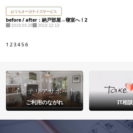
おうちオーガナイズサービス
before / after：納戸部屋→寝室へ！2
2018.03.29
2018.12.13
1
2
3
4
5
6
ご利用のながれ
IT相