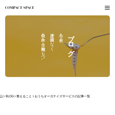
わたしのこと
自分と向き合う時間をもつ。
上達が目的でなく
心を磨く。
ブログ
WordPress
ITビギナーさんへ
ORGANIZE
BLOG
BLOG
整えること
おうちオーガナイズサービスの記事一覧
BLOG
ABOUT
LETTER
ニュースレター