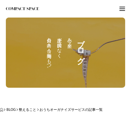
わたしのこと
自分と向き合う時間をもつ。
上達が目的でなく
心を磨く。
ブログ
WordPress
ITビギナーさんへ
ORGANIZE
BLOG
BLOG
整えること
おうちオーガナイズサービスの記事一覧
BLOG
ABOUT
LETTER
ニュースレター