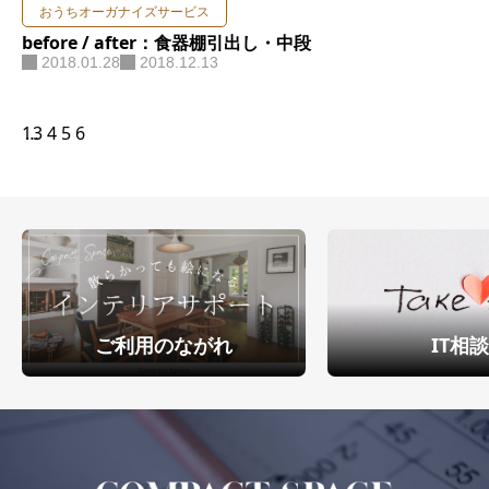
おうちオーガナイズサービス
before / after：食器棚引出し・中段
2018.01.28
2018.12.13
1
…
3
4
5
6
ご利用のながれ
IT相