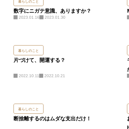
暮らしのこと
わたしの
数字にニガテ意識、ありますか？
2023.01.16
2023.01.30
書いて編集する
WordPres
暮らしのこと
癒しのデジサポ
片づけて、開運する？
ITビギナ
2022.10.11
2022.10.21
思考が潤う
ORGANIZ
暮らしのこと
暮らしを磨く
断捨離するのはムダな支出だけ！
BLOG