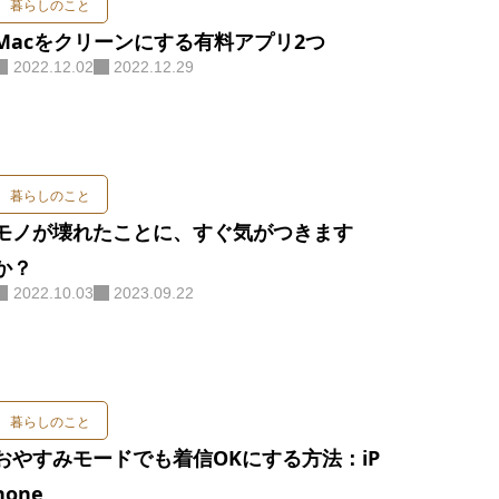
暮らしのこと
こと
Macをクリーンにする有料アプリ2つ
2022.12.02
2022.12.29
s
暮らしのこと
モノが壊れたことに、すぐ気がつきます
ーさんへ
か？
2022.10.03
2023.09.22
E
暮らしのこと
おやすみモードでも着信OKにする方法：iP
hone