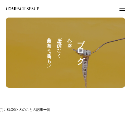
わたしのこと
自分と向き合う時間をもつ。
上達が目的でなく
心を磨く。
ブログ
WordPress
ITビギナーさんへ
ORGANIZE
BLOG
BLOG
犬のことの記事一覧
BLOG
ABOUT
LETTER
ニュースレター