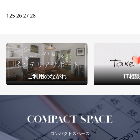
1
…
25
26
27
28
ご利用のながれ
IT相
コンパクトスペース